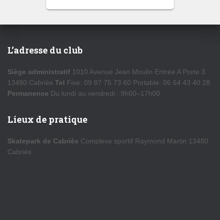
L’adresse du club
Siège administratif
1010 Avenue Jean Moulin Entrée A Porte 3
13480 Cabriès
Tel
Fixe: 09 87 75 73 60 Portable: 06 64 43 40 28
Permanence
Du lundi au vendredi : 9h00–17h00
Lieux de pratique
Skatepark de Cabriès
Complexe sportif Raymond Martin 13480
Cabriès