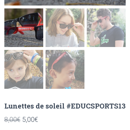
Lunettes de soleil #EDUCSPORTS13
Le
Le
8,00
€
5,00
€