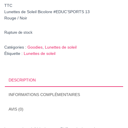
prix
prix
TTC
initial
actuel
Lunettes de Soleil Bicolore #EDUC’SPORTS 13
Rouge / Noir
était :
est :
8,00€.
5,00€.
Rupture de stock
Catégories :
Goodies
,
Lunettes de soleil
Étiquette :
Lunettes de soleil
DESCRIPTION
INFORMATIONS COMPLÉMENTAIRES
AVIS (0)