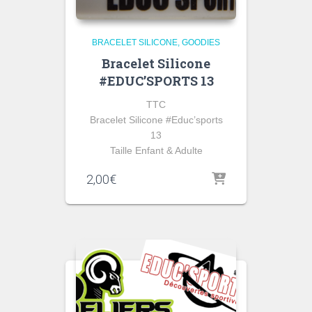
BRACELET SILICONE
GOODIES
Bracelet Silicone
#EDUC’SPORTS 13
TTC
Bracelet Silicone #Educ’sports
13
Taille Enfant & Adulte
2,00
€