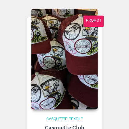
10,00€
à
12,00€
PROMO !
CASQUETTE
TEXTILE
Casquette Club