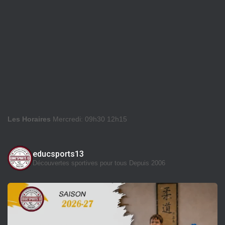
Les Horaires
Mercredi: 09h30 12h15
educsports13
Découvertes sportives pour tous
Depuis 2006