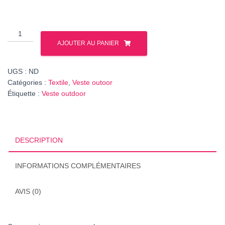
quantité
de
AJOUTER AU PANIER
Veste
Softshell
UGS :
ND
#10ans
Catégories :
Textile
,
Veste outoor
–
Étiquette :
Veste outdoor
KID
DESCRIPTION
INFORMATIONS COMPLÉMENTAIRES
AVIS (0)