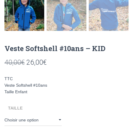
Veste Softshell #10ans – KID
Le
Le
40,00
€
26,00
€
prix
prix
TTC
initial
actuel
Veste Softshell #10ans
Taille Enfant
était :
est :
40,00€.
26,00€.
TAILLE