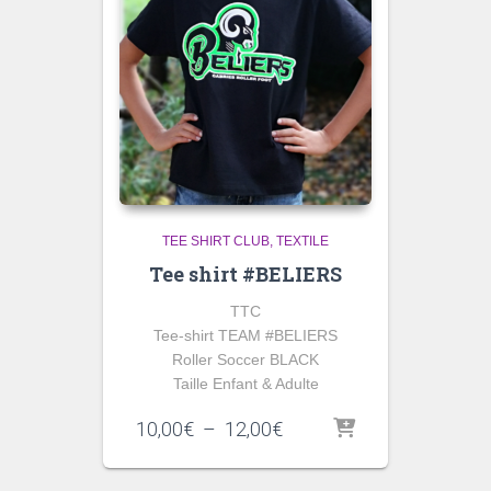
TEE SHIRT CLUB
TEXTILE
Tee shirt #BELIERS
TTC
Tee-shirt TEAM #BELIERS
Roller Soccer BLACK
Taille Enfant & Adulte
Plage
10,00
€
–
12,00
€
de
prix :