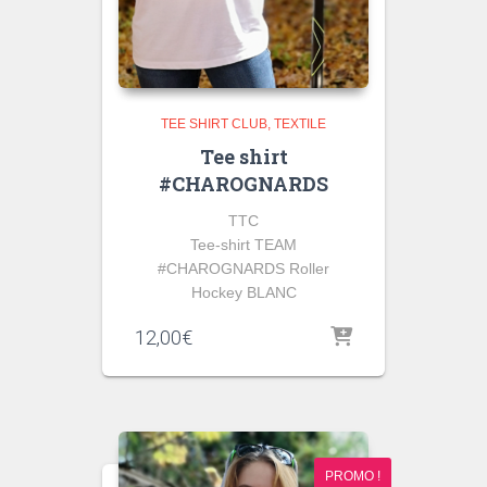
TEE SHIRT CLUB
TEXTILE
Tee shirt
#CHAROGNARDS
TTC
Tee-shirt TEAM
#CHAROGNARDS Roller
Hockey BLANC
12,00
€
PROMO !