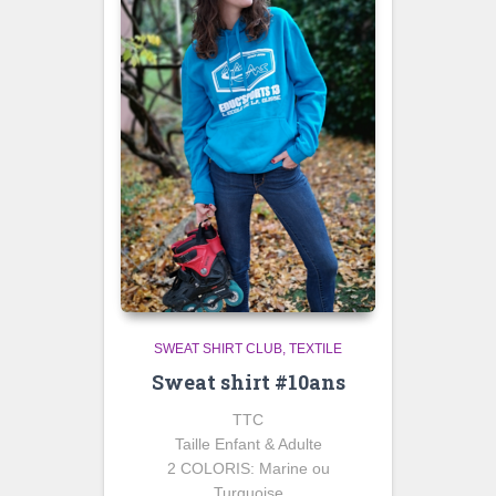
SWEAT SHIRT CLUB
TEXTILE
Sweat shirt #10ans
TTC
Taille Enfant & Adulte
2 COLORIS: Marine ou
Turquoise