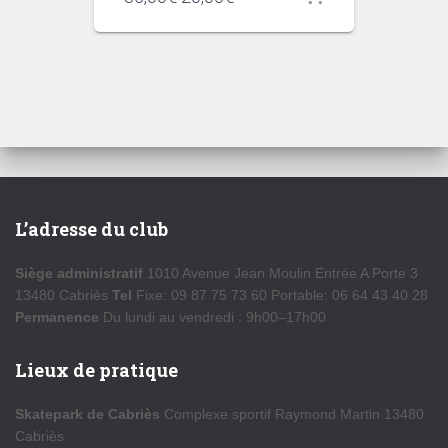
prix
prix
initial
actuel
était :
est :
35,00€.
20,00€.
L’adresse du club
Siège administratif
1010 Avenue Jean Moulin Entrée A Porte 3
13480 Cabriès
Tel
Fixe: 09 87 75 73 60 Portable: 06 64 43 40 28
Permanence
Du lundi au vendredi : 9h00–17h00
Lieux de pratique
Skatepark de Cabriès
Complexe sportif Raymond Martin 13480
Cabriès