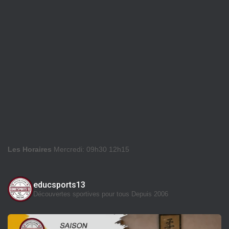
Les Horaires
Mercredi: 09h30 12h15
educsports13
Découvertes sportives pour tous
Depuis 2006