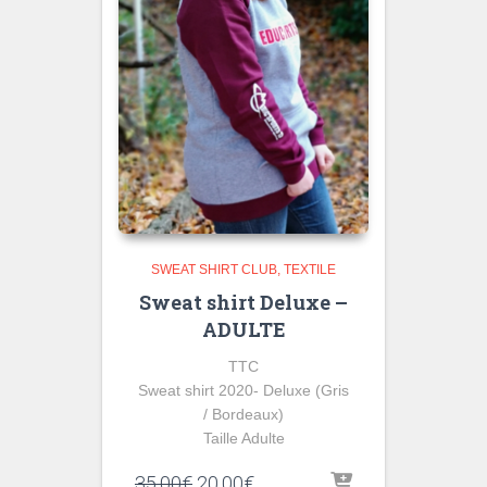
SWEAT SHIRT CLUB
TEXTILE
Sweat shirt Deluxe –
ADULTE
TTC
Sweat shirt 2020- Deluxe (Gris
/ Bordeaux)
Taille Adulte
Le
Le
35,00
€
20,00
€