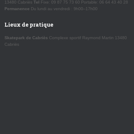
13480 Cabriès
Tel
Fixe: 09 87 75 73 60 Portable: 06 64 43 40 28
Permanence
Du lundi au vendredi : 9h00–17h00
Lieux de pratique
Skatepark de Cabriès
Complexe sportif Raymond Martin 13480
Cabriès