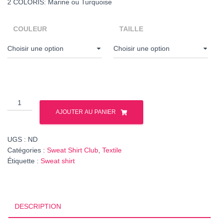
2 COLORIS: Marine ou Turquoise
COULEUR
TAILLE
quantité
de
AJOUTER AU PANIER
Sweat
shirt
UGS :
ND
#10ans
Catégories :
Sweat Shirt Club
,
Textile
Étiquette :
Sweat shirt
DESCRIPTION