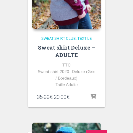
SWEAT SHIRT CLUB
TEXTILE
Sweat shirt Deluxe –
ADULTE
TTC
Sweat shirt 2020- Deluxe (Gris
/ Bordeaux)
Taille Adulte
Le
Le
35,00
€
20,00
€
prix
prix
initial
actuel
était :
est :
35,00€.
20,00€.