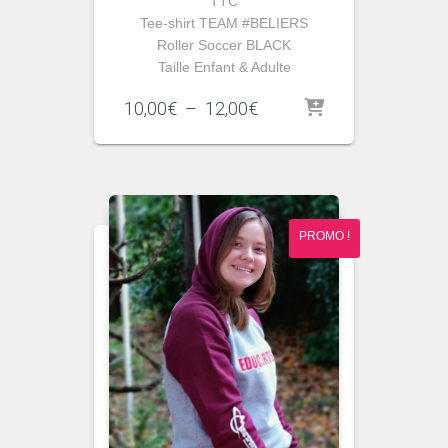
TTC
Tee-shirt TEAM #BELIERS
Roller Soccer BLACK
Taille Enfant & Adulte
Plage
10,00
€
–
12,00
€
de
prix :
10,00€
à
12,00€
PROMO !