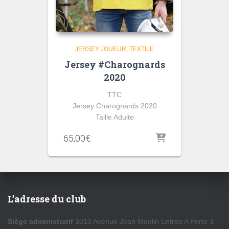
JERSEY JOUEUR
TEXTILE
Jersey #Charognards
2020
TTC
Jersey Charognards 2020
Taille Adulte
65,00
€
L’adresse du club
Siège administratif
1010 Avenue Jean Moulin Entrée A Porte 3